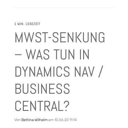
1 MIN. LESEZEIT
MWST-SENKUNG
– WAS TUN IN
DYNAMICS NAV /
BUSINESS
CENTRAL?
Von
Bettina Wilhelm
am 10.06.20 11:14