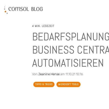
4 MIN. LESEZEIT
BEDARFSPLANUNG
BUSINESS CENTR
AUTOMATISIEREN
Von
Jeanine Hense
am 11.10.21 10:16
TIPPS & TRICKS
MICROSOFT TOOLS