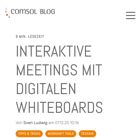
9 MIN. LESEZEIT
INTERAKTIVE
MEETINGS MIT
DIGITALEN
WHITEBOARDS
Von
Sven Ludwig
am 07.12.20 10:16
TIPPS & TRICKS
MICROSOFT TOOLS
TECHNIK